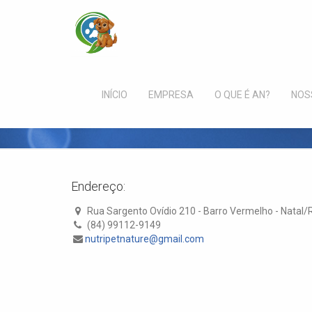
Contato
INÍCIO
EMPRESA
O QUE É AN?
NOS
Endereço:
Rua Sargento Ovídio 210 - Barro Vermelho - Natal/
(84) 99112-9149
nutripetnature@gmail.com