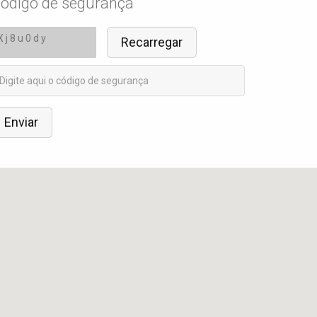
ódigo de segurança
X j 8 u 0 d y
Recarregar
Enviar